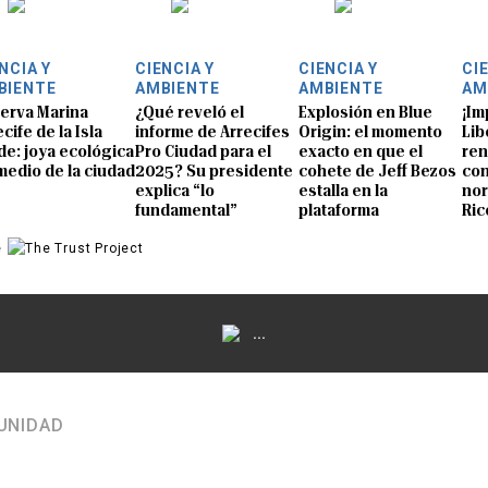
NCIA Y
CIENCIA Y
CIENCIA Y
CI
BIENTE
AMBIENTE
AMBIENTE
AM
erva Marina
¿Qué reveló el
Explosión en Blue
¡Im
cife de la Isla
informe de Arrecifes
Origin: el momento
Lib
de: joya ecológica
Pro Ciudad para el
exacto en que el
ren
medio de la ciudad
2025? Su presidente
cohete de Jeff Bezos
con
explica “lo
estalla en la
nor
fundamental”
plataforma
Ric
e
...
UNIDAD