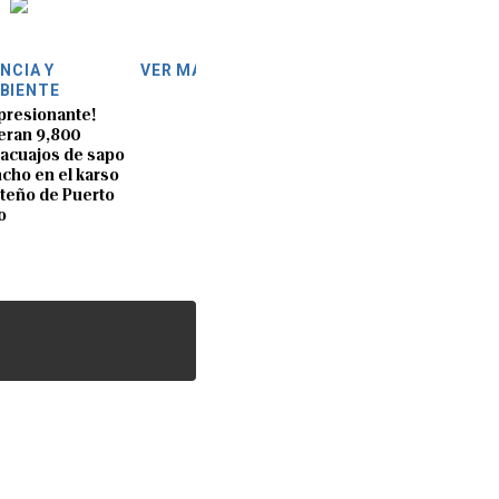
ENCIA Y
VER MÁS
BIENTE
presionante!
eran 9,800
acuajos de sapo
cho en el karso
teño de Puerto
o