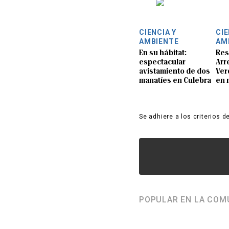
CIENCIA Y
CIE
AMBIENTE
AM
En su hábitat:
Res
espectacular
Arre
avistamiento de dos
Ver
manatíes en Culebra
en 
Se adhiere a los criterios d
POPULAR EN LA COM