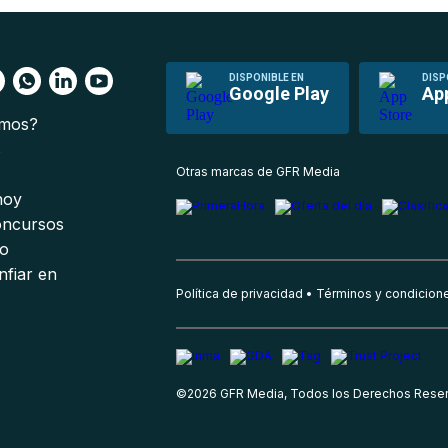
DISPONIBLE EN
DISP
Google Play
Ap
omos?
s
Otras marcas de GFR Media
 hoy
oncursos
io
nfiar en
Política de privacidad
Términos y condicion
©
2026
GFR Media, Todos los Derechos Rese