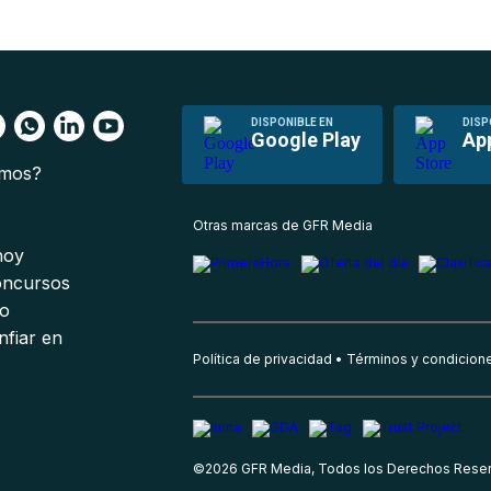
DISPONIBLE EN
DISP
Google Play
Ap
omos?
s
Otras marcas de GFR Media
 hoy
oncursos
io
nfiar en
Política de privacidad
Términos y condicion
©
2026
GFR Media, Todos los Derechos Rese