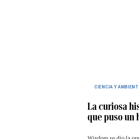
CIENCIA Y AMBIENT
La curiosa hi
que puso un 
Wisdom se dio la op