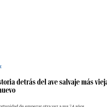
E
storia detrás del ave salvaje más vie
huevo
ortunidad de empezar otra vez a sus 74 años.