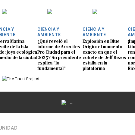
NCIA Y
CIENCIA Y
CIENCIA Y
CI
BIENTE
AMBIENTE
AMBIENTE
AM
erva Marina
¿Qué reveló el
Explosión en Blue
¡Im
cife de la Isla
informe de Arrecifes
Origin: el momento
Lib
de: joya ecológica
Pro Ciudad para el
exacto en que el
ren
medio de la ciudad
2025? Su presidente
cohete de Jeff Bezos
con
explica “lo
estalla en la
nor
fundamental”
plataforma
Ric
e
...
UNIDAD