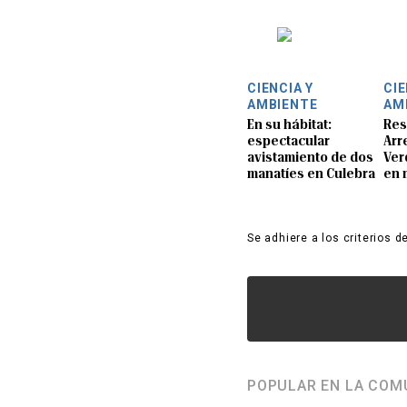
CIENCIA Y
CIE
AMBIENTE
AM
En su hábitat:
Res
espectacular
Arre
avistamiento de dos
Ver
manatíes en Culebra
en 
Se adhiere a los criterios d
POPULAR EN LA COM