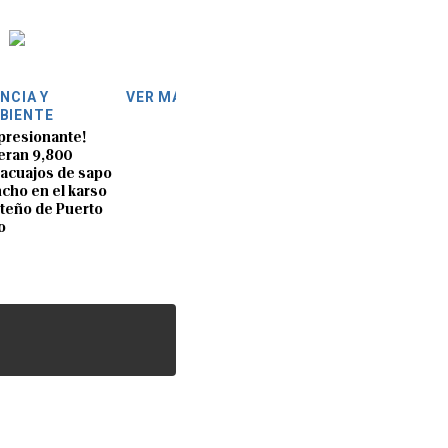
ENCIA Y
VER MÁS
BIENTE
presionante!
eran 9,800
acuajos de sapo
cho en el karso
teño de Puerto
o