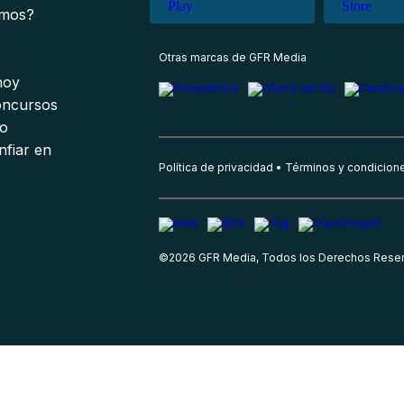
omos?
s
Otras marcas de GFR Media
 hoy
oncursos
io
nfiar en
Política de privacidad
Términos y condicion
©
2026
GFR Media, Todos los Derechos Rese