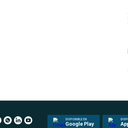
DISPONIBLE EN
DISP
Google Play
Ap