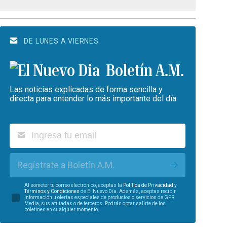
DE LUNES A VIERNES
Boletín A.M.
Las noticias explicadas de forma sencilla y
directa para entender lo más importante del día.
Regístrate a Boletín A.M.
Al someter tu correo electrónico, aceptas la
Política de Privacidad
y
Términos y Condiciones
de El Nuevo Día. Además, aceptas recibir
información u ofertas especiales de productos o servicios de GFR
Media, sus afiliadas o de terceros. Podrás optar salirte de los
boletines en cualquier momento.