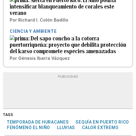
Alerta en Puerto Rico: El Niño podría
intensificar blanqueamiento de corales este
verano
Por
Richard I. Colón Badillo
CIENCIA Y AMBIENTE
Del sapo concho a la cotorra
puertorriqueña: proyecto que debilita protección
del karso compromete especies amenazadas
Por
Génesis Ibarra Vázquez
PUBLICIDAD
TAGS
TEMPORADA DE HURACANES
SEQUÍA EN PUERTO RICO
FENÓMENO EL NIÑO
LLUVIAS
CALOR EXTREMO