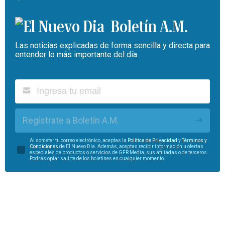
Boletín A.M.
Las noticias explicadas de forma sencilla y directa para
entender lo más importante del día.
Regístrate a Boletín A.M.
Al someter tu correo electrónico, aceptas la
Política de Privacidad
y
Términos y
Condiciones
de El Nuevo Día. Además, aceptas recibir información u ofertas
especiales de productos o servicios de GFR Media, sus afiliadas o de terceros.
Podrás optar salirte de los boletines en cualquier momento.