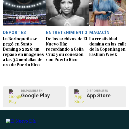
DEPORTES
ENTRETENIMIENTO
MAGACÍN
La Borinqueña se
De los archivos de El
La creatividad
pegó en Santo
Nuevo Día:
domina en las calle
Domingo 2026: un
recordando a Celia
de la Copenhagen
repaso en imágenes
Cruz y su conexión
Fashion Week
a las 34 medallas de
con Puerto Rico
oro de Puerto Rico
DISPONIBLE EN
DISPONIBLE EN
Google Play
App Store