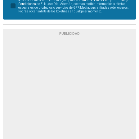
Al someter tu correo electrónico, aceptas la
Política de Privacidad
y
Términos y
Condiciones
de El Nuevo Día. Además, aceptas recibir información u ofertas
especiales de productos o servicios de GFR Media, sus afiliadas o de terceros.
Podrás optar salirte de los boletines en cualquier momento.
PUBLICIDAD