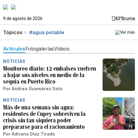
9 de agosto de 2026
83°
Bruma
Tópicos
#agua potable
Artículos
Fotogalerías
Vídeos
NOTICIAS
Monitoreo diario: 12 embalses vuelven
a bajar sus niveles en medio de la
sequía en Puerto Rico
Por
Andrea Guemárez Soto
NOTICIAS
Más de una semana sin agua:
residentes de Cupey sobreviven la
crisis sin tan siquiera poder
prepararse para el racionamiento
Por
Adriana Díaz Tirado