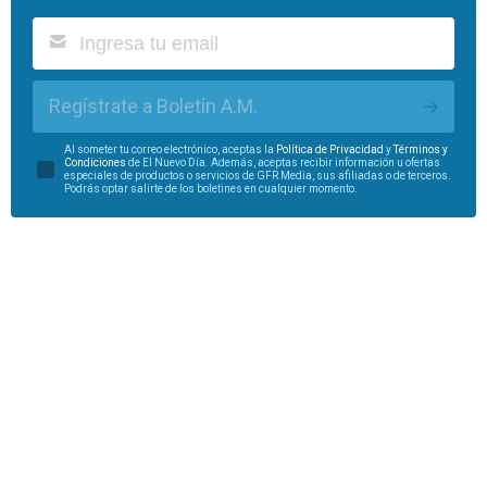
Regístrate a Boletín A.M.
Al someter tu correo electrónico, aceptas la
Política de Privacidad
y
Términos y
Condiciones
de El Nuevo Día. Además, aceptas recibir información u ofertas
especiales de productos o servicios de GFR Media, sus afiliadas o de terceros.
Podrás optar salirte de los boletines en cualquier momento.