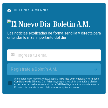
DE LUNES A VIERNES
Boletín A.M.
Las noticias explicadas de forma sencilla y directa para
entender lo más importante del día.
Regístrate a Boletín A.M.
Al someter tu correo electrónico, aceptas la
Política de Privacidad
y
Términos y
Condiciones
de El Nuevo Día. Además, aceptas recibir información u ofertas
especiales de productos o servicios de GFR Media, sus afiliadas o de terceros.
Podrás optar salirte de los boletines en cualquier momento.