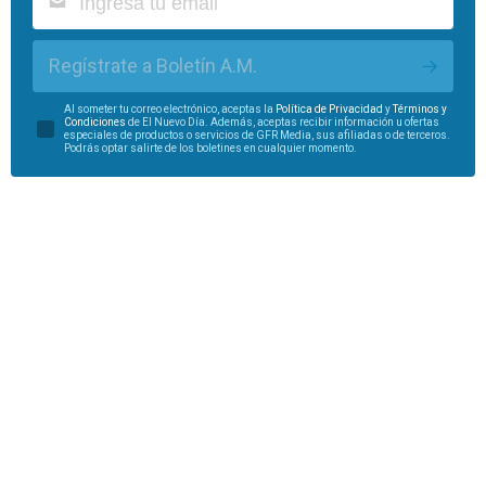
Regístrate a Boletín A.M.
Al someter tu correo electrónico, aceptas la
Política de Privacidad
y
Términos y
Condiciones
de El Nuevo Día. Además, aceptas recibir información u ofertas
especiales de productos o servicios de GFR Media, sus afiliadas o de terceros.
Podrás optar salirte de los boletines en cualquier momento.