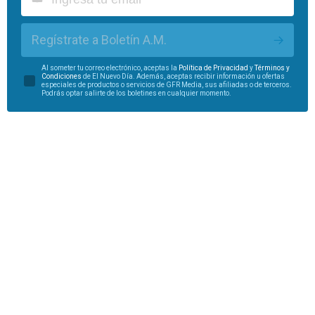
Regístrate a Boletín A.M.
Al someter tu correo electrónico, aceptas la
Política de Privacidad
y
Términos y
Condiciones
de El Nuevo Día. Además, aceptas recibir información u ofertas
especiales de productos o servicios de GFR Media, sus afiliadas o de terceros.
Podrás optar salirte de los boletines en cualquier momento.