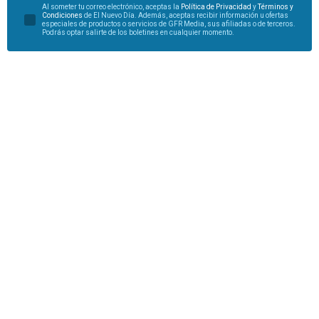
Al someter tu correo electrónico, aceptas la
Política de Privacidad
y
Términos y
Condiciones
de El Nuevo Día. Además, aceptas recibir información u ofertas
especiales de productos o servicios de GFR Media, sus afiliadas o de terceros.
Podrás optar salirte de los boletines en cualquier momento.