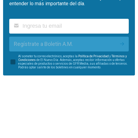
entender lo más importante del día.
Regístrate a Boletín A.M.
Al someter tu correo electrónico, aceptas la
Política de Privacidad
y
Términos y
Condiciones
de El Nuevo Día. Además, aceptas recibir información u ofertas
especiales de productos o servicios de GFR Media, sus afiliadas o de terceros.
Podrás optar salirte de los boletines en cualquier momento.