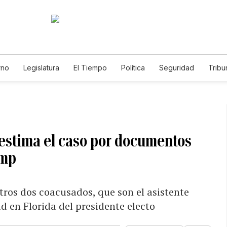
rno
Legislatura
El Tiempo
Política
Seguridad
Tribu
Educador
Caso Gabriela Nicole
sestima el caso por documentos
ump
otros dos coacusados, que son el asistente
d en Florida del presidente electo