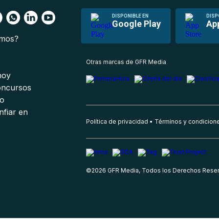
DISPONIBLE EN
DISP
Google Play
Ap
omos?
s
Otras marcas de GFR Media
 hoy
oncursos
io
nfiar en
Política de privacidad
Términos y condicion
©
2026
GFR Media, Todos los Derechos Rese