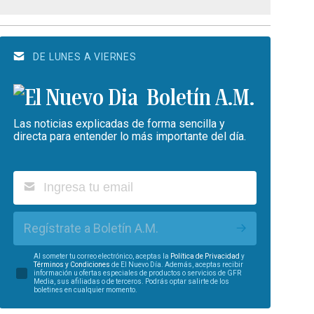
DE LUNES A VIERNES
Boletín A.M.
Las noticias explicadas de forma sencilla y
directa para entender lo más importante del día.
Regístrate a Boletín A.M.
Al someter tu correo electrónico, aceptas la
Política de Privacidad
y
Términos y Condiciones
de El Nuevo Día. Además, aceptas recibir
información u ofertas especiales de productos o servicios de GFR
Media, sus afiliadas o de terceros. Podrás optar salirte de los
boletines en cualquier momento.