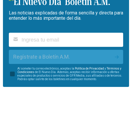
Boletín A.M.
Las noticias explicadas de forma sencilla y directa para
entender lo más importante del día.
Regístrate a Boletín A.M.
Al someter tu correo electrónico, aceptas la
Política de Privacidad
y
Términos y
Condiciones
de El Nuevo Día. Además, aceptas recibir información u ofertas
especiales de productos o servicios de GFR Media, sus afiliadas o de terceros.
Podrás optar salirte de los boletines en cualquier momento.