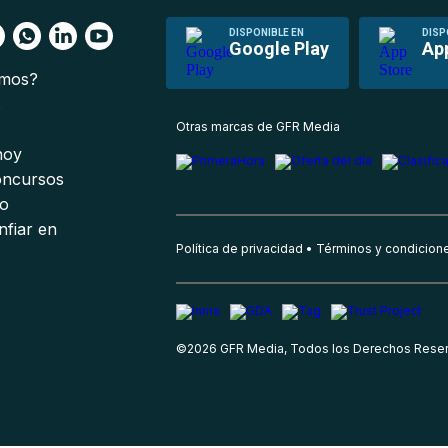
DISPONIBLE EN
DISP
Google Play
Ap
omos?
s
Otras marcas de GFR Media
 hoy
oncursos
io
nfiar en
Política de privacidad
Términos y condicion
©
2026
GFR Media, Todos los Derechos Rese