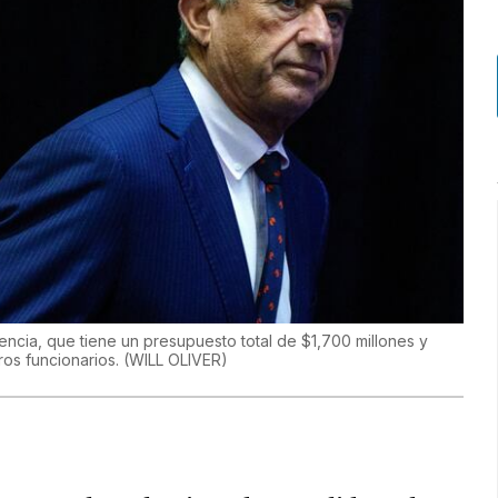
encia, que tiene un presupuesto total de $1,700 millones y
ros funcionarios.
(
WILL OLIVER
)