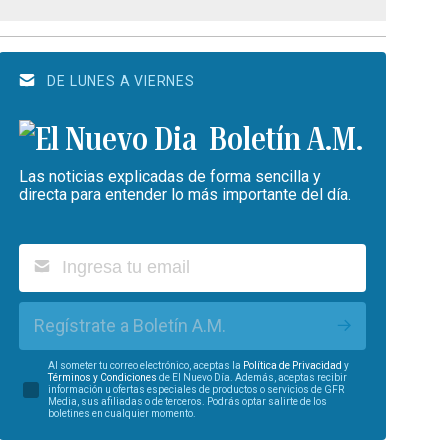
DE LUNES A VIERNES
Boletín A.M.
Las noticias explicadas de forma sencilla y
directa para entender lo más importante del día.
Regístrate a Boletín A.M.
Al someter tu correo electrónico, aceptas la
Política de Privacidad
y
Términos y Condiciones
de El Nuevo Día. Además, aceptas recibir
información u ofertas especiales de productos o servicios de GFR
Media, sus afiliadas o de terceros. Podrás optar salirte de los
boletines en cualquier momento.