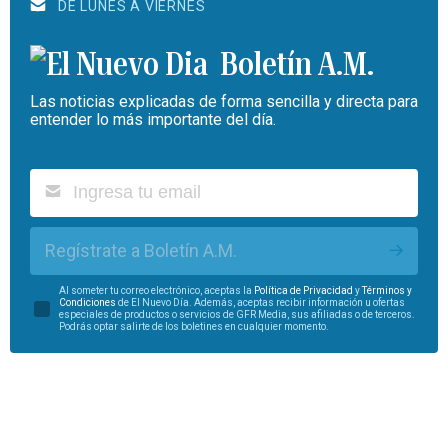
DE LUNES A VIERNES
Boletín A.M.
Las noticias explicadas de forma sencilla y directa para
entender lo más importante del día.
Regístrate a Boletín A.M.
Al someter tu correo electrónico, aceptas la
Política de Privacidad
y
Términos y
Condiciones
de El Nuevo Día. Además, aceptas recibir información u ofertas
especiales de productos o servicios de GFR Media, sus afiliadas o de terceros.
Podrás optar salirte de los boletines en cualquier momento.