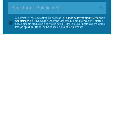
Regístrate a Boletín A.M.
Al someter tu correo electrónico, aceptas la
Política de Privacidad
y
Términos y
Condiciones
de El Nuevo Día. Además, aceptas recibir información u ofertas
especiales de productos o servicios de GFR Media, sus afiliadas o de terceros.
Podrás optar salirte de los boletines en cualquier momento.