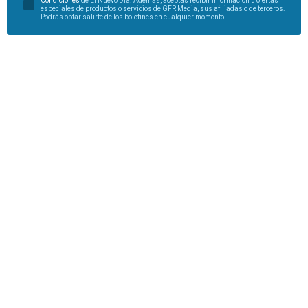
Condiciones
de El Nuevo Día. Además, aceptas recibir información u ofertas
especiales de productos o servicios de GFR Media, sus afiliadas o de terceros.
Podrás optar salirte de los boletines en cualquier momento.