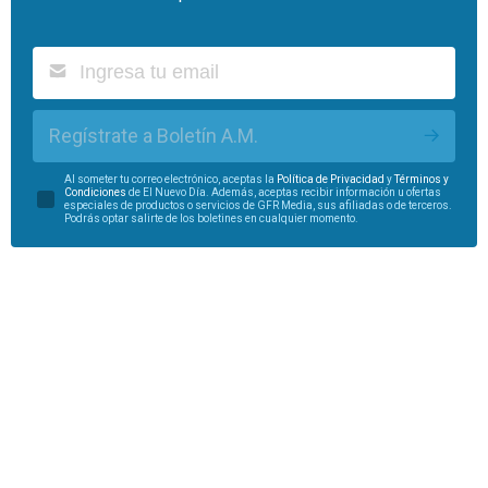
Regístrate a Boletín A.M.
Al someter tu correo electrónico, aceptas la
Política de Privacidad
y
Términos y
Condiciones
de El Nuevo Día. Además, aceptas recibir información u ofertas
especiales de productos o servicios de GFR Media, sus afiliadas o de terceros.
Podrás optar salirte de los boletines en cualquier momento.