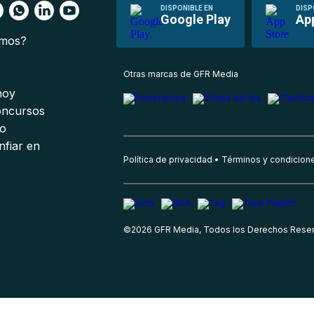
DISPONIBLE EN
DISP
Google Play
Ap
omos?
s
Otras marcas de GFR Media
 hoy
oncursos
io
nfiar en
Política de privacidad
Términos y condicion
©
2026
GFR Media, Todos los Derechos Rese