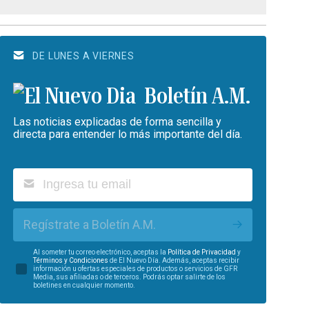
DE LUNES A VIERNES
Boletín A.M.
Las noticias explicadas de forma sencilla y
directa para entender lo más importante del día.
Regístrate a Boletín A.M.
Al someter tu correo electrónico, aceptas la
Política de Privacidad
y
Términos y Condiciones
de El Nuevo Día. Además, aceptas recibir
información u ofertas especiales de productos o servicios de GFR
Media, sus afiliadas o de terceros. Podrás optar salirte de los
boletines en cualquier momento.