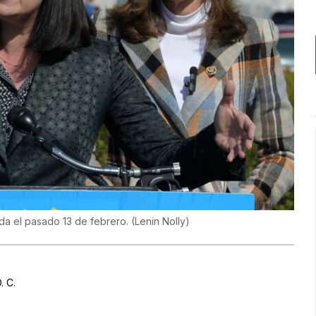
da el pasado 13 de febrero.
(
Lenin Nolly
)
. C.