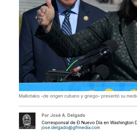
Malliotakis –de origen cubano y griego– presentó su medi
Por
José A. Delgado
Corresponsal de El Nuevo Día en Washington D
jose.delgado@gfrmedia.com