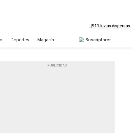
91°
Lluvias dispersas
to
Deportes
Magacín
Suscriptores
Gastronomía
De Viaje
ish
Podcasts
Horóscopos
PUBLICIDAD