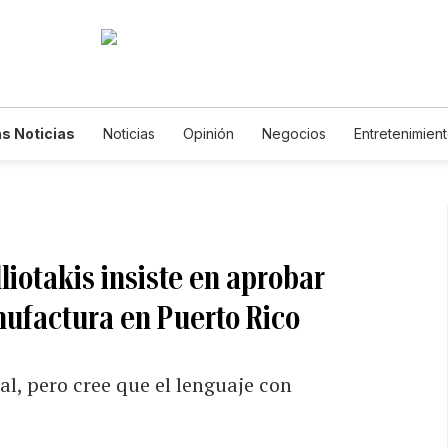
s Noticias
Noticias
Opinión
Negocios
Entretenimien
tilos de Vida
Mundo
Estados Unidos
Ciencia y Ambiente
cnología
Juegos
Lotería
Vídeos
Fotogalerías
Engl
wsletters
Feriados
Edictos
Especiales
liotakis insiste en aprobar
anufactura en Puerto Rico
ial, pero cree que el lenguaje con