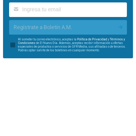
Regístrate a Boletín A.M.
Al someter tu correo electrónico, aceptas la
Política de Privacidad
y
Términos y
Condiciones
de El Nuevo Día. Además, aceptas recibir información u ofertas
especiales de productos o servicios de GFR Media, sus afiliadas o de terceros.
Podrás optar salirte de los boletines en cualquier momento.