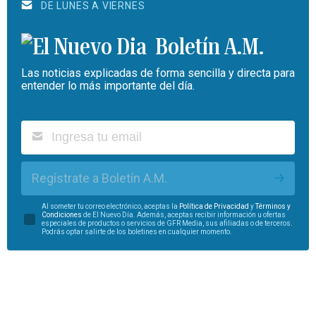
DE LUNES A VIERNES
Boletín A.M.
Las noticias explicadas de forma sencilla y directa para
entender lo más importante del día.
Regístrate a Boletín A.M.
Al someter tu correo electrónico, aceptas la
Política de Privacidad
y
Términos y
Condiciones
de El Nuevo Día. Además, aceptas recibir información u ofertas
especiales de productos o servicios de GFR Media, sus afiliadas o de terceros.
Podrás optar salirte de los boletines en cualquier momento.