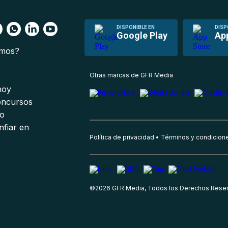
DISPONIBLE EN
DISP
Google Play
Ap
omos?
s
Otras marcas de GFR Media
 hoy
oncursos
io
nfiar en
Política de privacidad
Términos y condicion
©
2026
GFR Media, Todos los Derechos Rese