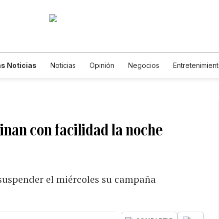
s Noticias
Noticias
Opinión
Negocios
Entretenimien
tilos de Vida
Mundo
Estados Unidos
Ciencia y Ambiente
cnología
Juegos
Lotería
Vídeos
Fotogalerías
Engl
wsletters
Feriados
Edictos
Especiales
nan con facilidad la noche
 suspender el miércoles su campaña