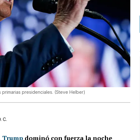
primarias presidenciales.
(
Steve Helber
)
. C.
d Trump
dominó con fuerza la noche