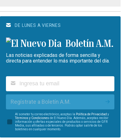
DE LUNES A VIERNES
Boletín A.M.
Las noticias explicadas de forma sencilla y
directa para entender lo más importante del día.
Regístrate a Boletín A.M.
Al someter tu correo electrónico, aceptas la
Política de Privacidad
y
Términos y Condiciones
de El Nuevo Día. Además, aceptas recibir
información u ofertas especiales de productos o servicios de GFR
Media, sus afiliadas o de terceros. Podrás optar salirte de los
boletines en cualquier momento.