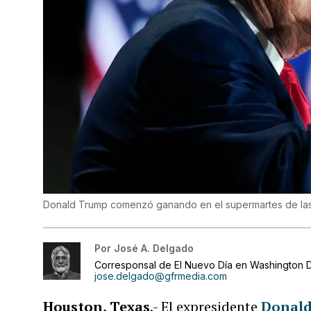
Donald Trump comenzó ganando en el supermartes de las 
Por
José A. Delgado
Corresponsal de El Nuevo Día en Washington D
jose.delgado@gfrmedia.com
Houston, Texas
.- El expresidente
Donal