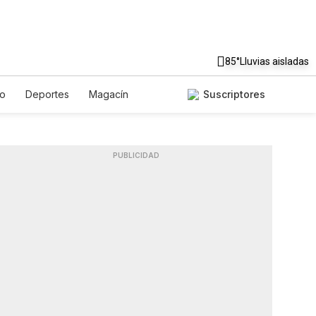
85°
Lluvias aisladas
to
Deportes
Magacín
Suscriptores
Gastronomía
De Viaje
ish
Podcasts
Horóscopos
PUBLICIDAD