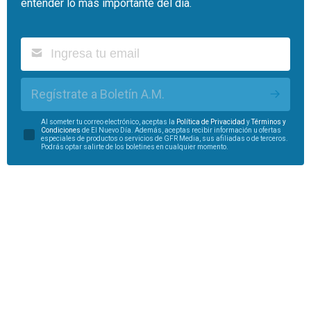
entender lo más importante del día.
Regístrate a Boletín A.M.
Al someter tu correo electrónico, aceptas la
Política de Privacidad
y
Términos y
Condiciones
de El Nuevo Día. Además, aceptas recibir información u ofertas
especiales de productos o servicios de GFR Media, sus afiliadas o de terceros.
Podrás optar salirte de los boletines en cualquier momento.