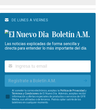
DE LUNES A VIERNES
Boletín A.M.
Las noticias explicadas de forma sencilla y
directa para entender lo más importante del día.
Regístrate a Boletín A.M.
Al someter tu correo electrónico, aceptas la
Política de Privacidad
y
Términos y Condiciones
de El Nuevo Día. Además, aceptas recibir
información u ofertas especiales de productos o servicios de GFR
Media, sus afiliadas o de terceros. Podrás optar salirte de los
boletines en cualquier momento.