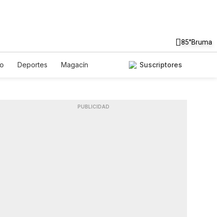
85°
Bruma
to
Deportes
Magacín
Suscriptores
Gastronomía
De Viaje
ish
Podcasts
Horóscopos
PUBLICIDAD