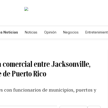
s Noticias
Noticias
Opinión
Negocios
Entretenimien
tilos de Vida
Mundo
Estados Unidos
Ciencia y Ambiente
cnología
Juegos
Lotería
Vídeos
Fotogalerías
Engl
wsletters
Feriados
Edictos
Especiales
 comercial entre Jacksonville,
e de Puerto Rico
s con funcionarios de municipios, puertos y