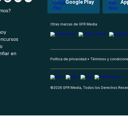
Google Play
Ap
omos?
s
Otras marcas de GFR Media
 hoy
oncursos
io
nfiar en
Política de privacidad
Términos y condicion
©
2026
GFR Media, Todos los Derechos Rese