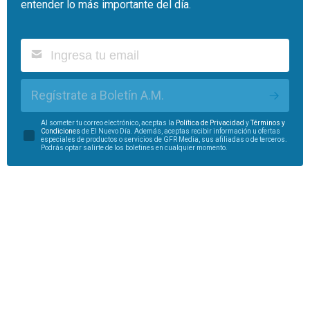
entender lo más importante del día.
Regístrate a Boletín A.M.
Al someter tu correo electrónico, aceptas la
Política de Privacidad
y
Términos y
Condiciones
de El Nuevo Día. Además, aceptas recibir información u ofertas
especiales de productos o servicios de GFR Media, sus afiliadas o de terceros.
Podrás optar salirte de los boletines en cualquier momento.