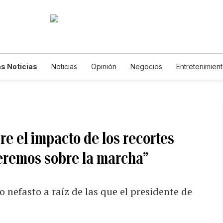
s Noticias
Noticias
Opinión
Negocios
Entretenimien
tilos de Vida
Mundo
Estados Unidos
Ciencia y Ambiente
cnología
Juegos
Lotería
Vídeos
Fotogalerías
Engl
wsletters
Feriados
Edictos
Especiales
re el impacto de los recortes
veremos sobre la marcha”
 nefasto a raíz de las que el presidente de