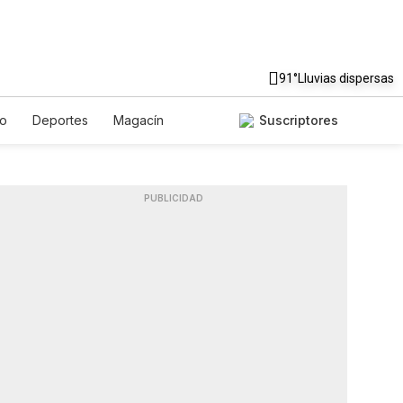
91°
Lluvias dispersas
to
Deportes
Magacín
Suscriptores
Gastronomía
De Viaje
ish
Podcasts
Horóscopos
PUBLICIDAD