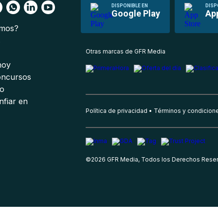
DISPONIBLE EN
DISP
Google Play
Ap
omos?
s
Otras marcas de GFR Media
 hoy
oncursos
io
nfiar en
Política de privacidad
Términos y condicion
©
2026
GFR Media, Todos los Derechos Rese