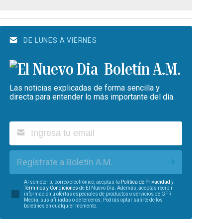
DE LUNES A VIERNES
Boletín A.M.
Las noticias explicadas de forma sencilla y
directa para entender lo más importante del día.
Regístrate a Boletín A.M.
Al someter tu correo electrónico, aceptas la
Política de Privacidad
y
Términos y Condiciones
de El Nuevo Día. Además, aceptas recibir
información u ofertas especiales de productos o servicios de GFR
Media, sus afiliadas o de terceros. Podrás optar salirte de los
boletines en cualquier momento.