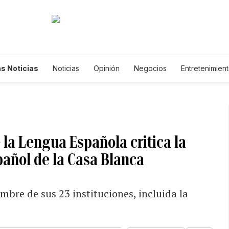
s Noticias
Noticias
Opinión
Negocios
Entretenimien
tilos de Vida
Mundo
Estados Unidos
Ciencia y Ambiente
cnología
Juegos
Lotería
Vídeos
Fotogalerías
Engl
wsletters
Feriados
Edictos
Especiales
la Lengua Española critica la
pañol de la Casa Blanca
bre de sus 23 instituciones, incluida la