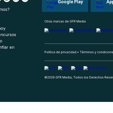
Google Play
Ap
omos?
s
Otras marcas de GFR Media
 hoy
oncursos
io
nfiar en
Política de privacidad
Términos y condicion
©
2026
GFR Media, Todos los Derechos Rese