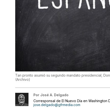
Tan pronto asumió su segundo mandato presidencial, Dona
(
Archivo
)
Por
José A. Delgado
Corresponsal de El Nuevo Día en Washington D
jose.delgado@gfrmedia.com