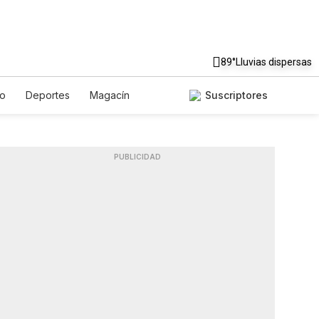
89°
Lluvias dispersas
to
Deportes
Magacín
Suscriptores
Gastronomía
De Viaje
ish
Podcasts
Horóscopos
PUBLICIDAD