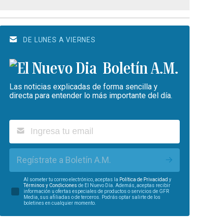
DE LUNES A VIERNES
Boletín A.M.
Las noticias explicadas de forma sencilla y
directa para entender lo más importante del día.
Regístrate a Boletín A.M.
Al someter tu correo electrónico, aceptas la
Política de Privacidad
y
Términos y Condiciones
de El Nuevo Día. Además, aceptas recibir
información u ofertas especiales de productos o servicios de GFR
Media, sus afiliadas o de terceros. Podrás optar salirte de los
boletines en cualquier momento.