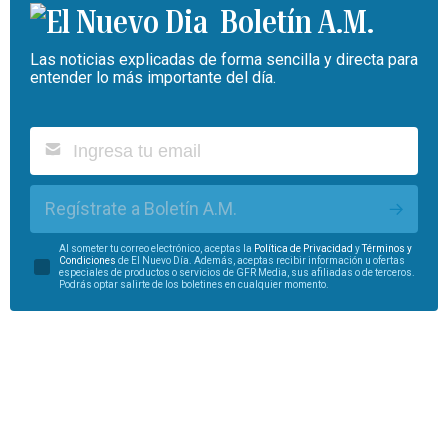
Boletín A.M.
Las noticias explicadas de forma sencilla y directa para
entender lo más importante del día.
Regístrate a Boletín A.M.
Al someter tu correo electrónico, aceptas la
Política de Privacidad
y
Términos y
Condiciones
de El Nuevo Día. Además, aceptas recibir información u ofertas
especiales de productos o servicios de GFR Media, sus afiliadas o de terceros.
Podrás optar salirte de los boletines en cualquier momento.