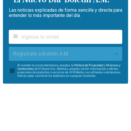
Las noticias explicadas de forma sencilla y directa para
entender lo más importante del día.
Regístrate a Boletín A.M.
Al someter tu correo electrónico, aceptas la
Política de Privacidad
y
Términos y
Condiciones
de El Nuevo Día. Además, aceptas recibir información u ofertas
especiales de productos o servicios de GFR Media, sus afiliadas o de terceros.
Podrás optar salirte de los boletines en cualquier momento.