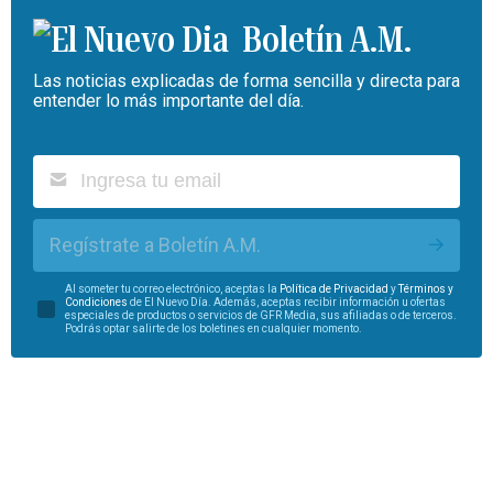
Boletín A.M.
Las noticias explicadas de forma sencilla y directa para
entender lo más importante del día.
Regístrate a Boletín A.M.
Al someter tu correo electrónico, aceptas la
Política de Privacidad
y
Términos y
Condiciones
de El Nuevo Día. Además, aceptas recibir información u ofertas
especiales de productos o servicios de GFR Media, sus afiliadas o de terceros.
Podrás optar salirte de los boletines en cualquier momento.