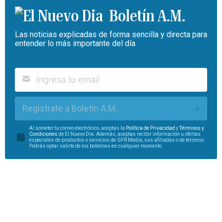
Boletín A.M.
Las noticias explicadas de forma sencilla y directa para
entender lo más importante del día.
Regístrate a Boletín A.M.
Al someter tu correo electrónico, aceptas la
Política de Privacidad
y
Términos y
Condiciones
de El Nuevo Día. Además, aceptas recibir información u ofertas
especiales de productos o servicios de GFR Media, sus afiliadas o de terceros.
Podrás optar salirte de los boletines en cualquier momento.