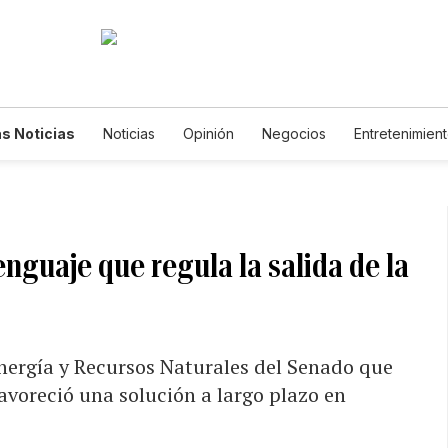
s Noticias
Noticias
Opinión
Negocios
Entretenimien
tilos de Vida
Mundo
Estados Unidos
Ciencia y Ambiente
cnología
Juegos
Lotería
Vídeos
Fotogalerías
Engl
wsletters
Feriados
Edictos
Especiales
lenguaje que regula la salida de la
nergía y Recursos Naturales del Senado que
avoreció una solución a largo plazo en