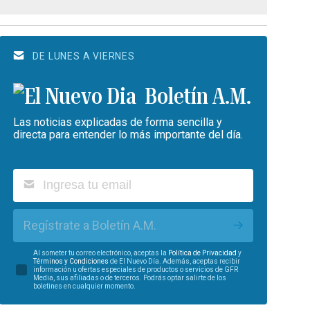
DE LUNES A VIERNES
Boletín A.M.
Las noticias explicadas de forma sencilla y
directa para entender lo más importante del día.
Regístrate a Boletín A.M.
Al someter tu correo electrónico, aceptas la
Política de Privacidad
y
Términos y Condiciones
de El Nuevo Día. Además, aceptas recibir
información u ofertas especiales de productos o servicios de GFR
Media, sus afiliadas o de terceros. Podrás optar salirte de los
boletines en cualquier momento.