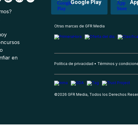
Google Play
Ap
omos?
s
Otras marcas de GFR Media
 hoy
oncursos
io
nfiar en
Política de privacidad
Términos y condicion
©
2026
GFR Media, Todos los Derechos Rese