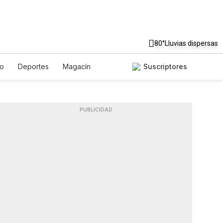
80°
Lluvias dispersas
to
Deportes
Magacín
Suscriptores
Gastronomía
De Viaje
ish
Podcasts
Horóscopos
PUBLICIDAD