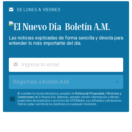
DE LUNES A VIERNES
Boletín A.M.
Las noticias explicadas de forma sencilla y directa para
entender lo más importante del día.
Regístrate a Boletín A.M.
Al someter tu correo electrónico, aceptas la
Política de Privacidad
y
Términos y
Condiciones
de El Nuevo Día. Además, aceptas recibir información u ofertas
especiales de productos o servicios de GFR Media, sus afiliadas o de terceros.
Podrás optar salirte de los boletines en cualquier momento.