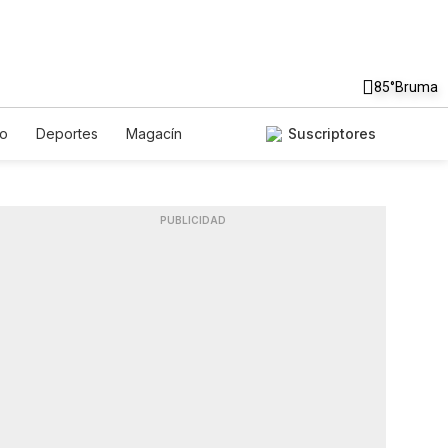
85°
Bruma
to
Deportes
Magacín
Suscriptores
Gastronomía
De Viaje
ish
Podcasts
Horóscopos
PUBLICIDAD