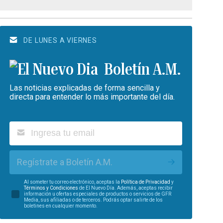
DE LUNES A VIERNES
Boletín A.M.
Las noticias explicadas de forma sencilla y
directa para entender lo más importante del día.
Regístrate a Boletín A.M.
Al someter tu correo electrónico, aceptas la
Política de Privacidad
y
Términos y Condiciones
de El Nuevo Día. Además, aceptas recibir
información u ofertas especiales de productos o servicios de GFR
Media, sus afiliadas o de terceros. Podrás optar salirte de los
boletines en cualquier momento.