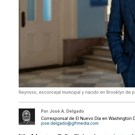
Reynoso, exconcejal municipal y nacido en Brooklyn de 
Por
José A. Delgado
Corresponsal de El Nuevo Día en Washington D
jose.delgado@gfrmedia.com