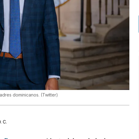
padres dominicanos.
(
Twitter
)
. C.