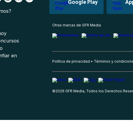
Google Play
Ap
omos?
s
Otras marcas de GFR Media
 hoy
oncursos
io
nfiar en
Política de privacidad
Términos y condicion
©
2026
GFR Media, Todos los Derechos Rese