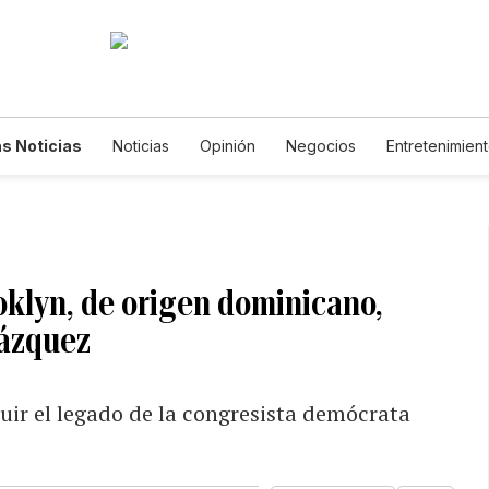
s Noticias
Noticias
Opinión
Negocios
Entretenimien
tilos de Vida
Mundo
Estados Unidos
Ciencia y Ambiente
cnología
Juegos
Lotería
Vídeos
Fotogalerías
Engl
wsletters
Feriados
Edictos
Especiales
oklyn, de origen dominicano,
lázquez
ir el legado de la congresista demócrata