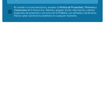
Al someter tu correo electrónico, aceptas la
Política de Privacidad
y
Términos y
Condiciones
de El Nuevo Día. Además, aceptas recibir información u ofertas
especiales de productos o servicios de GFR Media, sus afiliadas o de terceros.
Podrás optar salirte de los boletines en cualquier momento.