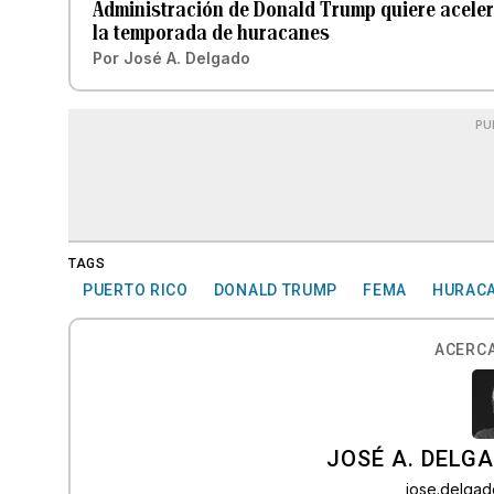
Administración de Donald Trump quiere aceler
la temporada de huracanes
Por
José A. Delgado
PU
TAGS
PUERTO RICO
DONALD TRUMP
FEMA
HURAC
ACERCA
JOSÉ A. DELG
jose.delga