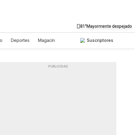
81°
Mayormente despejado
to
Deportes
Magacín
Suscriptores
Gastronomía
De Viaje
ish
Podcasts
Horóscopos
PUBLICIDAD