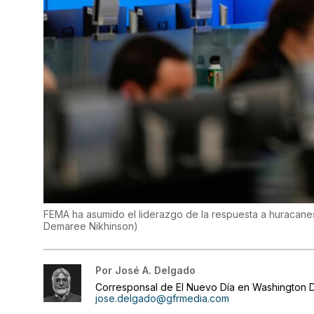
FEMA ha asumido el liderazgo de la respuesta a huracanes
Demaree Nikhinson
)
Por
José A. Delgado
Corresponsal de El Nuevo Día en Washington D
jose.delgado@gfrmedia.com