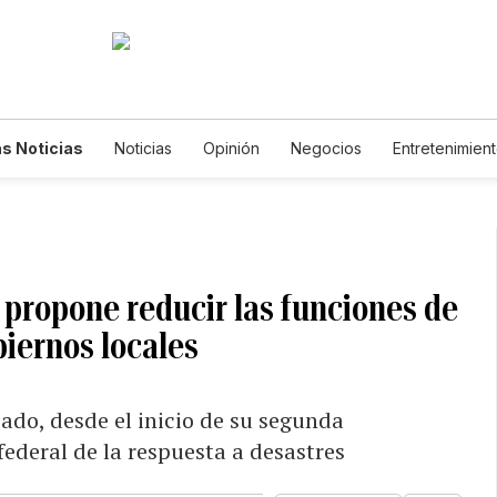
s Noticias
Noticias
Opinión
Negocios
Entretenimien
tilos de Vida
Mundo
Estados Unidos
Ciencia y Ambiente
cnología
Juegos
Lotería
Vídeos
Fotogalerías
Engl
wsletters
Feriados
Edictos
Especiales
propone reducir las funciones de
biernos locales
ado, desde el inicio de su segunda
federal de la respuesta a desastres