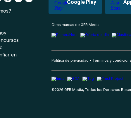
Google Play
Ap
omos?
s
Otras marcas de GFR Media
 hoy
oncursos
io
nfiar en
Política de privacidad
Términos y condicion
©
2026
GFR Media, Todos los Derechos Rese