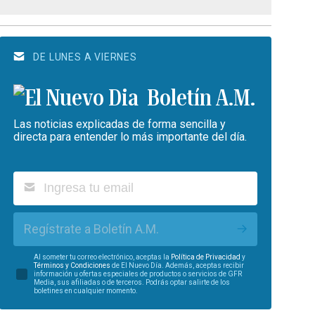
DE LUNES A VIERNES
Boletín A.M.
Las noticias explicadas de forma sencilla y
directa para entender lo más importante del día.
Regístrate a Boletín A.M.
Al someter tu correo electrónico, aceptas la
Política de Privacidad
y
Términos y Condiciones
de El Nuevo Día. Además, aceptas recibir
información u ofertas especiales de productos o servicios de GFR
Media, sus afiliadas o de terceros. Podrás optar salirte de los
boletines en cualquier momento.