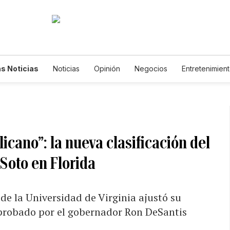
s Noticias
Noticias
Opinión
Negocios
Entretenimien
tilos de Vida
Mundo
Estados Unidos
Ciencia y Ambiente
cnología
Juegos
Lotería
Vídeos
Fotogalerías
Engl
wsletters
Feriados
Edictos
Especiales
cano”: la nueva clasificación del
 Soto en Florida
 de la Universidad de Virginia ajustó su
aprobado por el gobernador Ron DeSantis