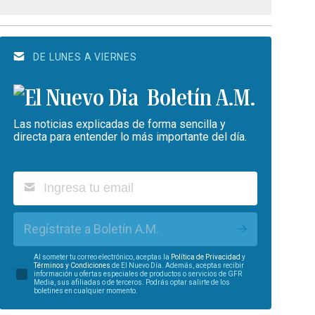
DE LUNES A VIERNES
Boletín A.M.
Las noticias explicadas de forma sencilla y
directa para entender lo más importante del día.
Regístrate a Boletín A.M.
Al someter tu correo electrónico, aceptas la
Política de Privacidad
y
Términos y Condiciones
de El Nuevo Día. Además, aceptas recibir
información u ofertas especiales de productos o servicios de GFR
Media, sus afiliadas o de terceros. Podrás optar salirte de los
boletines en cualquier momento.