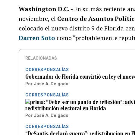
Washington D.C.
- En su más reciente aná
noviembre, el
Centro de Asuntos Polític
colocado el nuevo distrito 9 de Florida ce
Darren Soto
como “probablemente republ
RELACIONADAS
CORRESPONSALÍAS
Gobernador de Florida convirtió en ley el nuev
Por
José A. Delgado
CORRESPONSALÍAS
“Debe ser un punto de reflexión”: adv
redistribución electoral en Florida
Por
José A. Delgado
CORRESPONSALÍAS
“DeSantis declaró guerra”: redistribución en Fl