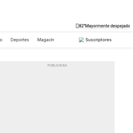
82°
Mayormente despejado
to
Deportes
Magacín
Suscriptores
Gastronomía
De Viaje
ish
Podcasts
Horóscopos
PUBLICIDAD