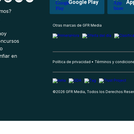
Google Play
Ap
omos?
s
Otras marcas de GFR Media
 hoy
oncursos
io
nfiar en
Política de privacidad
Términos y condicion
©
2026
GFR Media, Todos los Derechos Rese