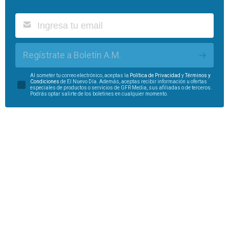
Regístrate a Boletín A.M.
Al someter tu correo electrónico, aceptas la
Política de Privacidad
y
Términos y
Condiciones
de El Nuevo Día. Además, aceptas recibir información u ofertas
especiales de productos o servicios de GFR Media, sus afiliadas o de terceros.
Podrás optar salirte de los boletines en cualquier momento.