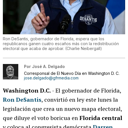
Ron DeSantis, gobernador de Florida, espera que los
republicanos ganen cuatro escaños más con la redistribución
electoral que acaba de aprobar.
(
Charlie Neibergall
)
Por
José A. Delgado
Corresponsal de El Nuevo Día en Washington D. C.
jose.delgado@gfrmedia.com
Washington D.C.
- El gobernador de Florida,
Ron DeSantis
, convirtió en ley este lunes la
legislación que crea un nuevo mapa electoral,
que diluye el voto boricua en
Florida central
y coloca al congresista demócrata
Darren