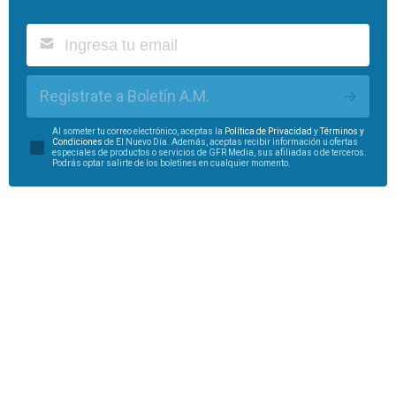
Regístrate a Boletín A.M.
Al someter tu correo electrónico, aceptas la
Política de Privacidad
y
Términos y
Condiciones
de El Nuevo Día. Además, aceptas recibir información u ofertas
especiales de productos o servicios de GFR Media, sus afiliadas o de terceros.
Podrás optar salirte de los boletines en cualquier momento.