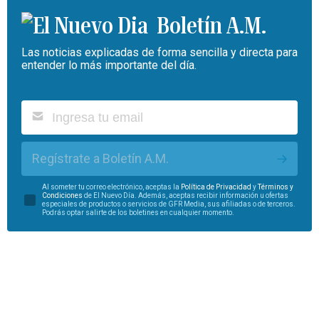
Boletín A.M.
Las noticias explicadas de forma sencilla y directa para
entender lo más importante del día.
Regístrate a Boletín A.M.
Al someter tu correo electrónico, aceptas la
Política de Privacidad
y
Términos y
Condiciones
de El Nuevo Día. Además, aceptas recibir información u ofertas
especiales de productos o servicios de GFR Media, sus afiliadas o de terceros.
Podrás optar salirte de los boletines en cualquier momento.