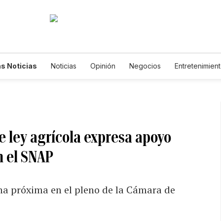
s Noticias
Noticias
Opinión
Negocios
Entretenimien
tilos de Vida
Mundo
Estados Unidos
Ciencia y Ambiente
cnología
Juegos
Lotería
Vídeos
Fotogalerías
Engl
wsletters
Feriados
Edictos
Especiales
e ley agrícola expresa apoyo
n el SNAP
ana próxima en el pleno de la Cámara de