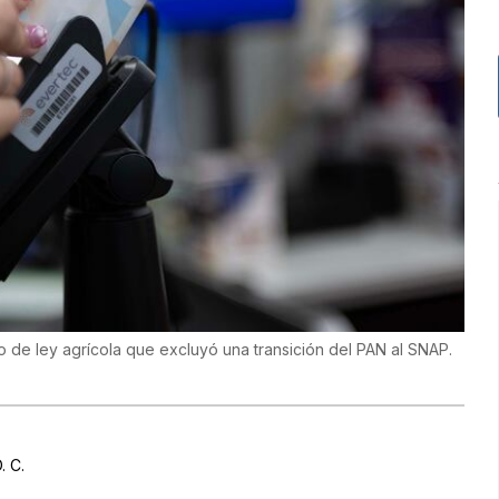
 de ley agrícola que excluyó una transición del PAN al SNAP.
. C.