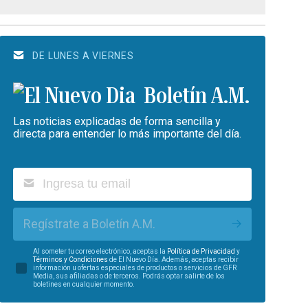
DE LUNES A VIERNES
Boletín A.M.
Las noticias explicadas de forma sencilla y
directa para entender lo más importante del día.
Regístrate a Boletín A.M.
Al someter tu correo electrónico, aceptas la
Política de Privacidad
y
Términos y Condiciones
de El Nuevo Día. Además, aceptas recibir
información u ofertas especiales de productos o servicios de GFR
Media, sus afiliadas o de terceros. Podrás optar salirte de los
boletines en cualquier momento.