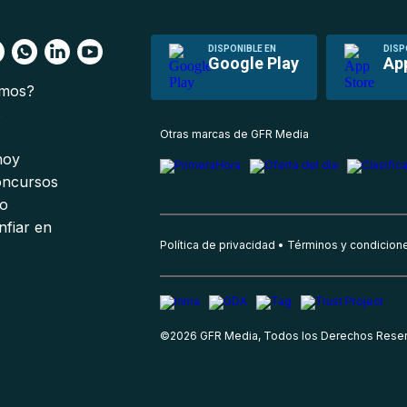
DISPONIBLE EN
DISP
Google Play
Ap
omos?
s
Otras marcas de GFR Media
 hoy
oncursos
io
nfiar en
Política de privacidad
Términos y condicion
©
2026
GFR Media, Todos los Derechos Rese