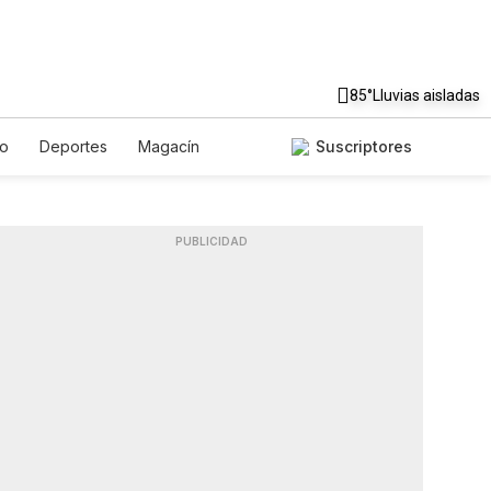
85°
Lluvias aisladas
to
Deportes
Magacín
Suscriptores
Gastronomía
De Viaje
ish
Podcasts
Horóscopos
PUBLICIDAD