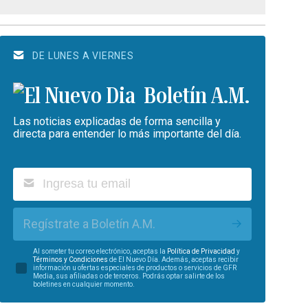
DE LUNES A VIERNES
Boletín A.M.
Las noticias explicadas de forma sencilla y
directa para entender lo más importante del día.
Regístrate a Boletín A.M.
Al someter tu correo electrónico, aceptas la
Política de Privacidad
y
Términos y Condiciones
de El Nuevo Día. Además, aceptas recibir
información u ofertas especiales de productos o servicios de GFR
Media, sus afiliadas o de terceros. Podrás optar salirte de los
boletines en cualquier momento.