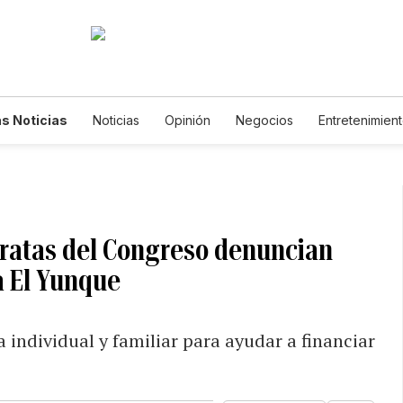
s Noticias
Noticias
Opinión
Negocios
Entretenimien
tilos de Vida
Mundo
Estados Unidos
Ciencia y Ambiente
cnología
Juegos
Lotería
Vídeos
Fotogalerías
Engl
wsletters
Feriados
Edictos
Especiales
ratas del Congreso denuncian
a El Yunque
 individual y familiar para ayudar a financiar