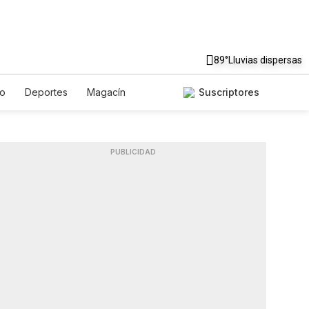
89°
Lluvias dispersas
to
Deportes
Magacín
Suscriptores
Gastronomía
De Viaje
ish
Podcasts
Horóscopos
PUBLICIDAD