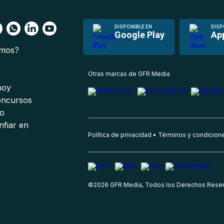
DISPONIBLE EN
DISP
Google Play
Ap
omos?
s
Otras marcas de GFR Media
 hoy
oncursos
io
nfiar en
Política de privacidad
Términos y condicion
©
2026
GFR Media, Todos los Derechos Rese