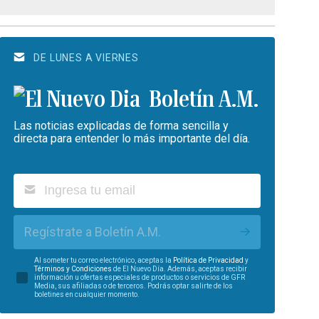
DE LUNES A VIERNES
Boletín A.M.
Las noticias explicadas de forma sencilla y
directa para entender lo más importante del día.
Regístrate a Boletín A.M.
Al someter tu correo electrónico, aceptas la
Política de Privacidad
y
Términos y Condiciones
de El Nuevo Día. Además, aceptas recibir
información u ofertas especiales de productos o servicios de GFR
Media, sus afiliadas o de terceros. Podrás optar salirte de los
boletines en cualquier momento.