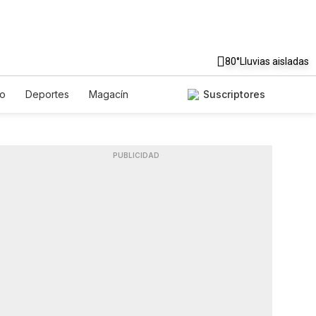
80°
Lluvias aisladas
to
Deportes
Magacín
Suscriptores
Gastronomía
De Viaje
ish
Podcasts
Horóscopos
PUBLICIDAD