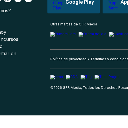
Google Play
Ap
omos?
s
Otras marcas de GFR Media
 hoy
oncursos
io
nfiar en
Política de privacidad
Términos y condicion
©
2026
GFR Media, Todos los Derechos Rese