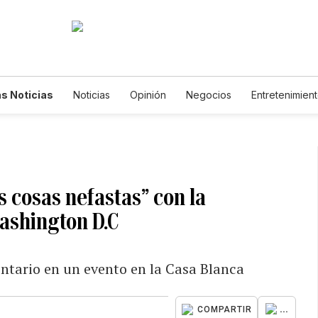
s Noticias
Noticias
Opinión
Negocios
Entretenimien
tilos de Vida
Mundo
Estados Unidos
Ciencia y Ambiente
cnología
Juegos
Lotería
Vídeos
Fotogalerías
Engl
wsletters
Feriados
Edictos
Especiales
s cosas nefastas” con la
ashington D.C
ntario en un evento en la Casa Blanca
...
COMPARTIR