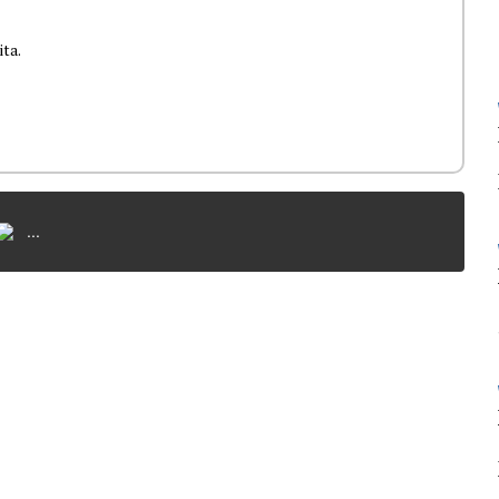
ita.
...