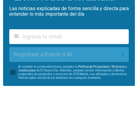
Las noticias explicadas de forma sencilla y directa para
entender lo más importante del día.
Regístrate a Boletín A.M.
Al someter tu correo electrónico, aceptas la
Política de Privacidad
y
Términos y
Condiciones
de El Nuevo Día. Además, aceptas recibir información u ofertas
especiales de productos o servicios de GFR Media, sus afiliadas o de terceros.
Podrás optar salirte de los boletines en cualquier momento.