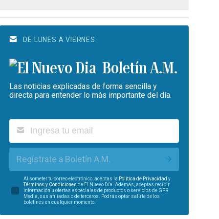
DE LUNES A VIERNES
Boletín A.M.
Las noticias explicadas de forma sencilla y
directa para entender lo más importante del día.
Regístrate a Boletín A.M.
Al someter tu correo electrónico, aceptas la
Política de Privacidad
y
Términos y Condiciones
de El Nuevo Día. Además, aceptas recibir
información u ofertas especiales de productos o servicios de GFR
Media, sus afiliadas o de terceros. Podrás optar salirte de los
boletines en cualquier momento.