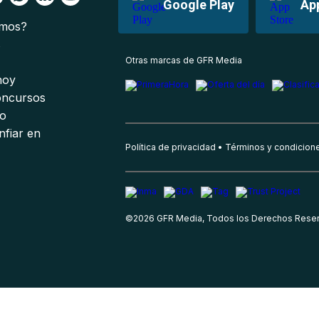
Google Play
Ap
omos?
s
Otras marcas de GFR Media
 hoy
oncursos
io
nfiar en
Política de privacidad
Términos y condicion
©
2026
GFR Media, Todos los Derechos Rese