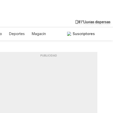
81°
Lluvias dispersas
to
Deportes
Magacín
Suscriptores
Gastronomía
De Viaje
ish
Podcasts
Horóscopos
PUBLICIDAD