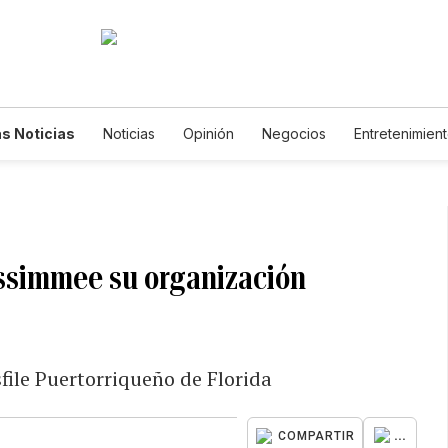
s Noticias
Noticias
Opinión
Negocios
Entretenimien
tilos de Vida
Mundo
Estados Unidos
Ciencia y Ambiente
cnología
Juegos
Lotería
Vídeos
Fotogalerías
Engl
wsletters
Feriados
Edictos
Especiales
issimmee su organización
sfile Puertorriqueño de Florida
...
COMPARTIR