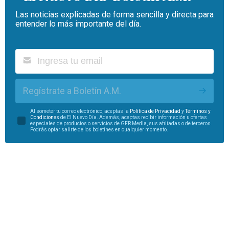
Las noticias explicadas de forma sencilla y directa para
entender lo más importante del día.
Regístrate a Boletín A.M.
Al someter tu correo electrónico, aceptas la
Política de Privacidad
y
Términos y
Condiciones
de El Nuevo Día. Además, aceptas recibir información u ofertas
especiales de productos o servicios de GFR Media, sus afiliadas o de terceros.
Podrás optar salirte de los boletines en cualquier momento.