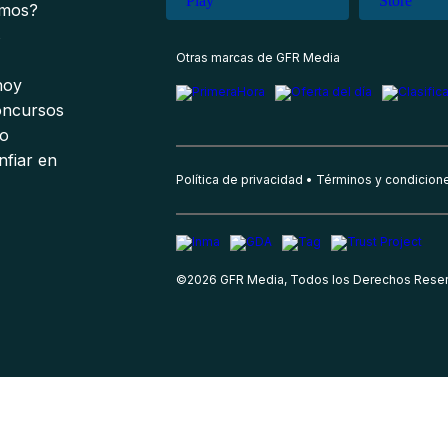
omos?
s
Otras marcas de GFR Media
 hoy
oncursos
io
nfiar en
Política de privacidad
Términos y condicion
©
2026
GFR Media, Todos los Derechos Rese