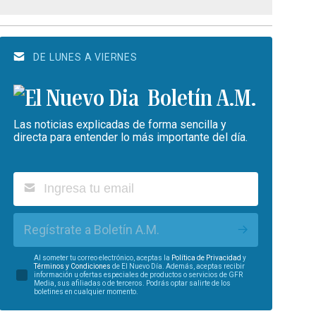
DE LUNES A VIERNES
Boletín A.M.
Las noticias explicadas de forma sencilla y
directa para entender lo más importante del día.
Regístrate a Boletín A.M.
Al someter tu correo electrónico, aceptas la
Política de Privacidad
y
Términos y Condiciones
de El Nuevo Día. Además, aceptas recibir
información u ofertas especiales de productos o servicios de GFR
Media, sus afiliadas o de terceros. Podrás optar salirte de los
boletines en cualquier momento.