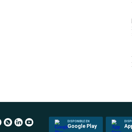
DISPONIBLE EN
DISP
Google Play
Ap