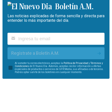
Boletín A.M.
Las noticias explicadas de forma sencilla y directa para
entender lo más importante del día.
Regístrate a Boletín A.M.
Al someter tu correo electrónico, aceptas la
Política de Privacidad
y
Términos y
Condiciones
de El Nuevo Día. Además, aceptas recibir información u ofertas
especiales de productos o servicios de GFR Media, sus afiliadas o de terceros.
Podrás optar salirte de los boletines en cualquier momento.