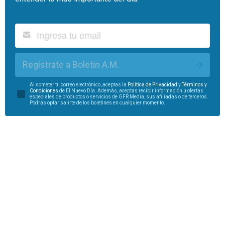
Regístrate a Boletín A.M.
Al someter tu correo electrónico, aceptas la
Política de Privacidad
y
Términos y
Condiciones
de El Nuevo Día. Además, aceptas recibir información u ofertas
especiales de productos o servicios de GFR Media, sus afiliadas o de terceros.
Podrás optar salirte de los boletines en cualquier momento.