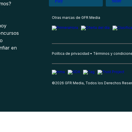
omos?
s
Otras marcas de GFR Media
 hoy
oncursos
io
nfiar en
Política de privacidad
Términos y condicion
©
2026
GFR Media, Todos los Derechos Rese