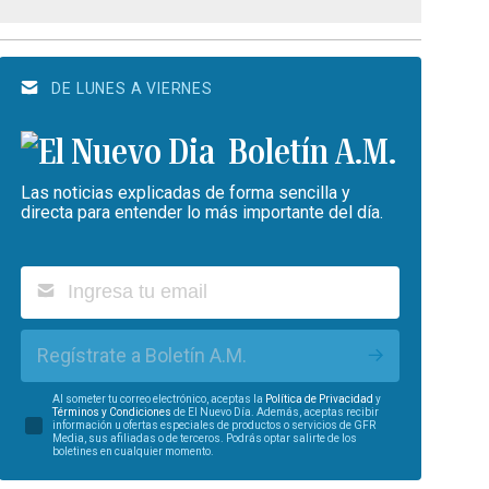
DE LUNES A VIERNES
Boletín A.M.
Las noticias explicadas de forma sencilla y
directa para entender lo más importante del día.
Regístrate a Boletín A.M.
Al someter tu correo electrónico, aceptas la
Política de Privacidad
y
Términos y Condiciones
de El Nuevo Día. Además, aceptas recibir
información u ofertas especiales de productos o servicios de GFR
Media, sus afiliadas o de terceros. Podrás optar salirte de los
boletines en cualquier momento.