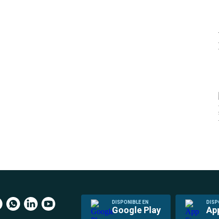
DISPONIBLE EN
DISP
Google Play
Ap